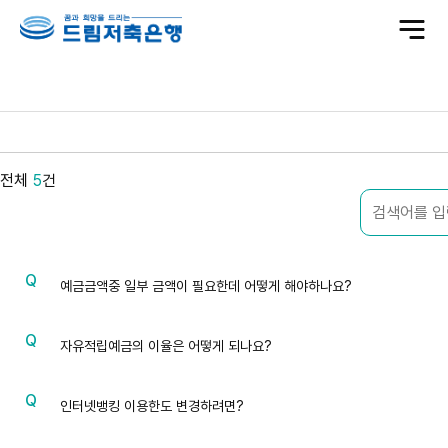
전
체
메
뉴
전
체
전체
5
건
질
문
예금금액중 일부 금액이 필요한데 어떻게 해야하나요?
질
문
자유적립예금의 이율은 어떻게 되나요?
질
문
인터넷뱅킹 이용한도 변경하려면?
질