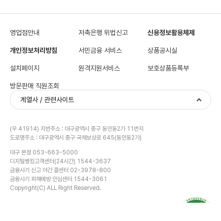
영업점안내
저축은행 위법신고
신용정보활용체제
개인정보처리방침
서민금융 서비스
상품공시실
설치페이지
원격지원서비스
보호상품등록부
방문판매 직원조회
계열사 / 관련사이트
(우 41914) 지번주소 : 대구광역시 중구 동인동2가 11번지
도로명주소 : 대구광역시 중구 국채보상로 645(동인동2가)
대구 본점 053-663-5000
디지털뱅킹고객센터(24시간) 1544-3637
금융사기 신고 야간 콜센터 02-3978-800
금융사기 피해예방 안심센터 1544-3061
금융계산기
Copyright(C) ALL Right Reserved.