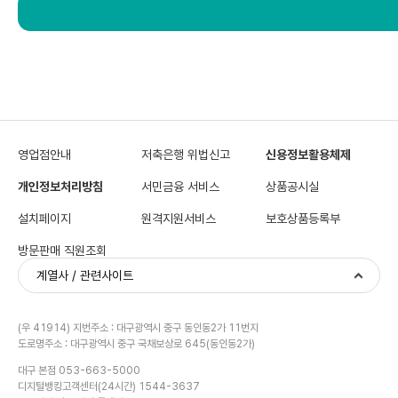
영업점안내
저축은행 위법신고
신용정보활용체제
개인정보처리방침
서민금융 서비스
상품공시실
설치페이지
원격지원서비스
보호상품등록부
방문판매 직원조회
계열사 / 관련사이트
(우 41914) 지번주소 : 대구광역시 중구 동인동2가 11번지
도로명주소 : 대구광역시 중구 국채보상로 645(동인동2가)
대구 본점 053-663-5000
디지털뱅킹고객센터(24시간) 1544-3637