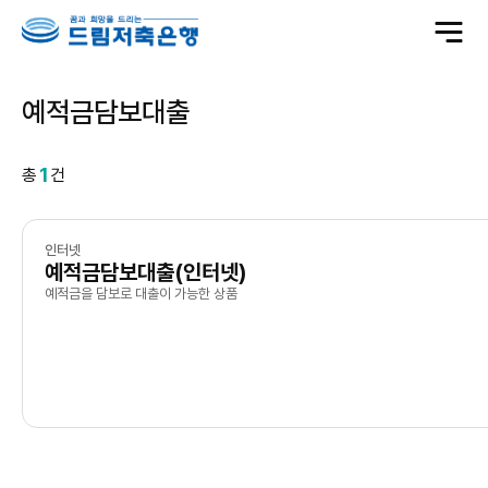
전
체
메
뉴
열
기
예적금담보대출
1
총
건
인터넷
예적금담보대출(인터넷)
예적금을 담보로 대출이 가능한 상품