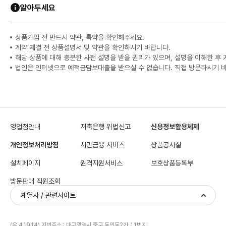
알아두세요
상품가입 전 반드시 약관, 특약을 확인해주세요.
계약 체결 전 상품설명서 및 약관을 확인하시기 바랍니다.
해당 상품에 대해 충분한 사전 설명을 받을 권리가 있으며, 설명을 이해한 후
법인은 인터넷으로 예적금담보대출을 받으실 수 없습니다. 직접 방문하시기 
영업점안내
저축은행 위법신고
신용정보활용체제
개인정보처리방침
서민금융 서비스
상품공시실
설치페이지
원격지원서비스
보호상품등록부
방문판매 직원조회
계열사 / 관련사이트
(우 41914) 지번주소 : 대구광역시 중구 동인동2가 11번지