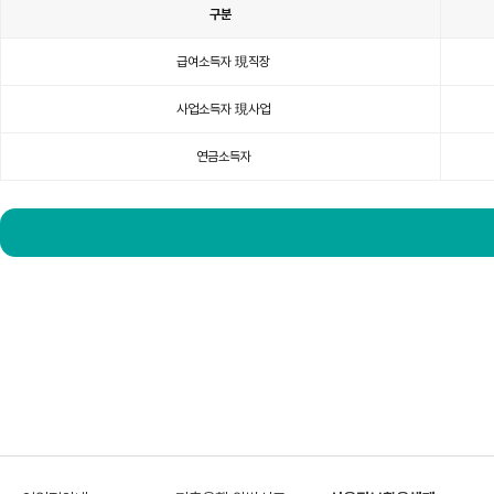
구분
사
잇
급여소득자 現직장
돌
2
대
출
표
사업소득자 現사업
이
며
구
분,
연금소득자
기
간,
소
득
기
준
항
목
이
있
습
니
다.